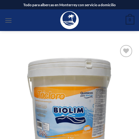
Saltar
Todo para albercas en Monterrey con servicio a domicilio
al
contenido
0
Añadir
a la
lista
de
deseos