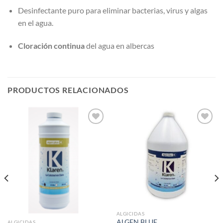
Desinfectante puro para eliminar bacterias, virus y algas
en el agua.
Cloración continua
del agua en albercas
PRODUCTOS RELACIONADOS
Añadir
Añadir
a la
a la
lista de
lista de
deseos
deseos
ALGICIDAS
ALGEN BLUE
ALGICIDAS