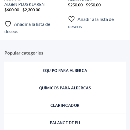
ALGEN PLUS KLAREN
Rango
$
250.00
-
$
950.00
de
Rango
$
600.00
-
$
2,300.00
precios:
de
desde
precios:
Añadir a la lista de
$250.00
desde
hasta
Añadir a la lista de
$600.00
deseos
$950.00
hasta
deseos
$2,300.00
Popular categories
EQUIPO PARA ALBERCA
QUÍMICOS PARA ALBERCAS
CLARIFICADOR
BALANCE DE PH