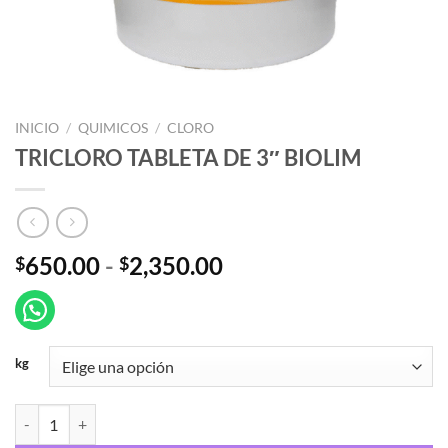
INICIO
/
QUIMICOS
/
CLORO
TRICLORO TABLETA DE 3″ BIOLIM
Rango
650.00
-
2,350.00
$
$
de
precios:
desde
$650.00
kg
hasta
$2,350.00
TRICLORO TABLETA DE 3" BIOLIM cantidad