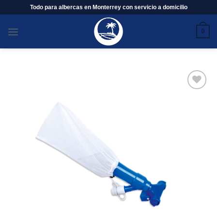
Saltar
Todo para albercas en Monterrey con servicio a domicilio
al
contenido
0
Añadir
a la
lista
de
deseos