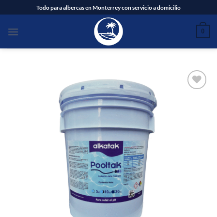
Saltar
Todo para albercas en Monterrey con servicio a domicilio
al
contenido
0
Añadir
a la
lista
de
deseos