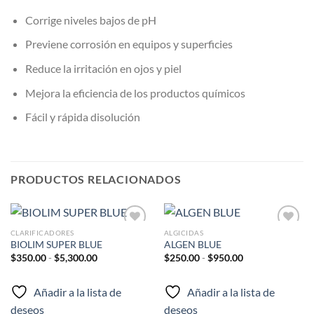
Corrige niveles bajos de pH
Previene corrosión en equipos y superficies
Reduce la irritación en ojos y piel
Mejora la eficiencia de los productos químicos
Fácil y rápida disolución
PRODUCTOS RELACIONADOS
CLARIFICADORES
ALGICIDAS
Añadir
Añadir
BIOLIM SUPER BLUE
ALGEN BLUE
a la
a la
Rango
Rango
lista de
lista de
$
350.00
-
$
5,300.00
$
250.00
-
$
950.00
de
de
deseos
deseos
precios:
precios:
desde
desde
Añadir a la lista de
Añadir a la lista de
$350.00
$250.00
hasta
hasta
deseos
deseos
$5,300.00
$950.00