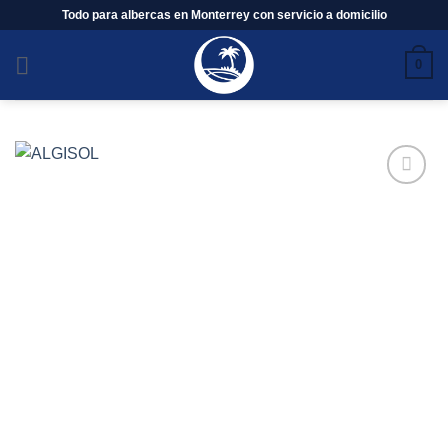
Saltar
Todo para albercas en Monterrey con servicio a domicilio
al
contenido
0
Añadir
a la
lista de
deseos