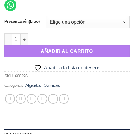
precios:
desde
$70.00
Presentación(Litro)
hasta
$3,500.00
ALGISOL cantidad
AÑADIR AL CARRITO
Añadir a la lista de deseos
SKU:
600296
Categorías:
Algicidas
,
Quimicos