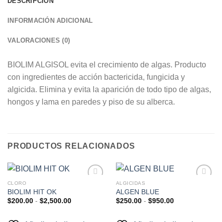
DESCRIPCIÓN
INFORMACIÓN ADICIONAL
VALORACIONES (0)
BIOLIM ALGISOL evita el crecimiento de algas. Producto
con ingredientes de acción bactericida, fungicida y
algicida. Elimina y evita la aparición de todo tipo de algas,
hongos y lama en paredes y piso de su alberca.
PRODUCTOS RELACIONADOS
CLORO
ALGICIDAS
Añadir
Añadir
BIOLIM HIT OK
ALGEN BLUE
a la
a la
Rango
Rango
$
200.00
-
$
2,500.00
$
250.00
-
$
950.00
lista de
lista de
de
de
deseos
deseos
precios:
precios:
desde
desde