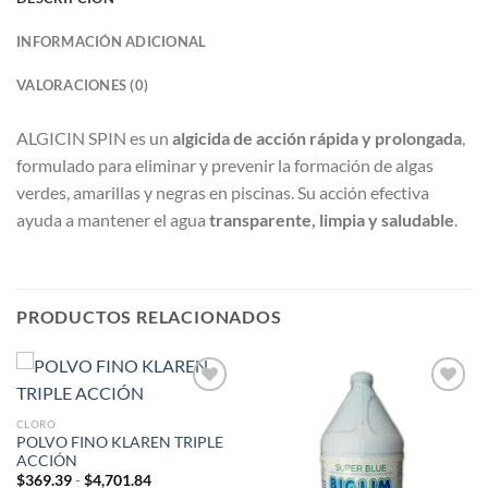
INFORMACIÓN ADICIONAL
VALORACIONES (0)
ALGICIN SPIN es un
algicida de acción rápida y prolongada
,
formulado para eliminar y prevenir la formación de algas
verdes, amarillas y negras en piscinas. Su acción efectiva
ayuda a mantener el agua
transparente, limpia y saludable
.
PRODUCTOS RELACIONADOS
Añadir
Añadir
a la
a la
CLORO
lista de
lista de
POLVO FINO KLAREN TRIPLE
deseos
deseos
ACCIÓN
Rango
$
369.39
-
$
4,701.84