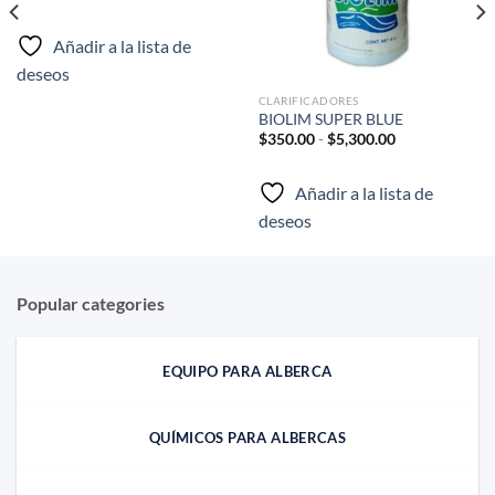
de
precios:
desde
Añadir a la lista de
$369.39
hasta
deseos
$4,701.84
CLARIFICADORES
BIOLIM SUPER BLUE
Rango
$
350.00
-
$
5,300.00
de
precios:
desde
Añadir a la lista de
$350.00
hasta
deseos
$5,300.00
Popular categories
EQUIPO PARA ALBERCA
QUÍMICOS PARA ALBERCAS